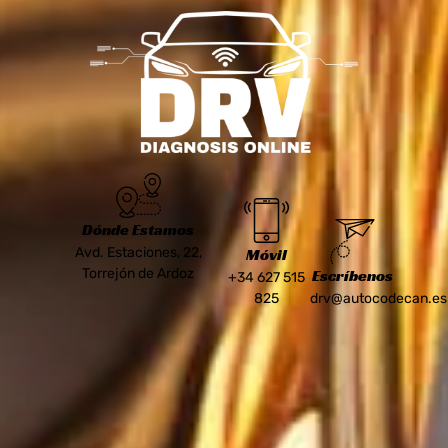
Dónde Estamos
Avd. Estaciones, 22,
Móvil
Torrejón de Ardoz
Escríbenos
+34 627 515
825
drv@autocodecan.es