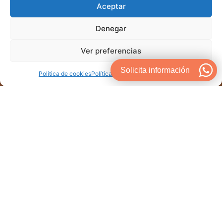
Aceptar
Denegar
Ver preferencias
Solicita información
Política de cookies
Política de Privacidad
Aviso Legal
Diagnosis de Vehículos
Multimarca
Dote de eficiencia a la tarea de
diagnosis del
automovil
con nuestro servicio, el cual le permitirá
acometer la tarea con un significativo ahorro de
tiempo y costes asociados.