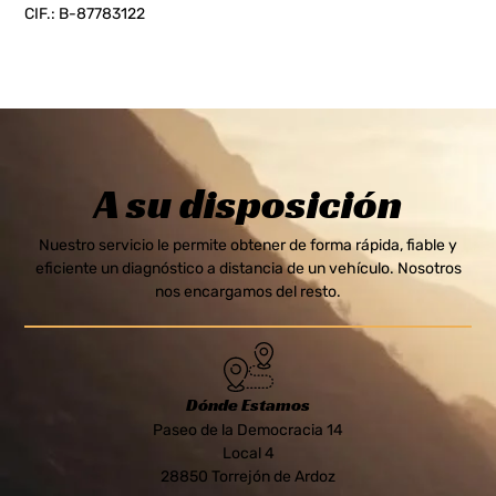
CIF.: B-87783122
A su disposición
Nuestro servicio le permite obtener de forma rápida, fiable y
eficiente un diagnóstico a distancia de un vehículo. Nosotros
nos encargamos del resto.
Dónde Estamos
Paseo de la Democracia 14
Local 4
28850 Torrejón de Ardoz