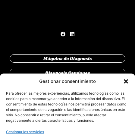
Máquina de Diagnosis
Diagnosis Camiones
Gestionar consentimiento
Diagnosis Vehículo Industrial
Para ofrecer las mejores experiencias, utilizamos tecnologías como las
cookies para almacenar y/o acceder a la información del dispositivo. El
DRV Connect
consentimiento de estas tecnologías nos permitirá procesar datos como
el comportamiento de navegación o las identificaciones únicas en este
sitio. No consentir o retirar el consentimiento, puede afectar
Clientes
negativamente a ciertas características y funciones.
Partners
Gestionar los servicios