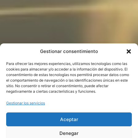
Gestionar consentimiento
Para ofrecer las mejores experiencias, utilizamos tecnologías como las
cookies para almacenar y/o acceder a la información del dispositivo. El
consentimiento de estas tecnologías nos permitirá procesar datos como
LÍDERES EN LA VANGUARDIA
Diagnosis de vehículos
el comportamiento de navegación o las identificaciones únicas en este
sitio. No consentir o retirar el consentimiento, puede afectar
online y programación
negativamente a ciertas características y funciones.
En DRV, nuestro compromiso es con la innovación, la
Gestionar los servicios
calidad y, sobre todo, con ofrecer soluciones que
verdaderamente marcan la diferencia en el mundo de
Aceptar
la automoción.
Denegar
Nuestra misión es transformar los desafíos en