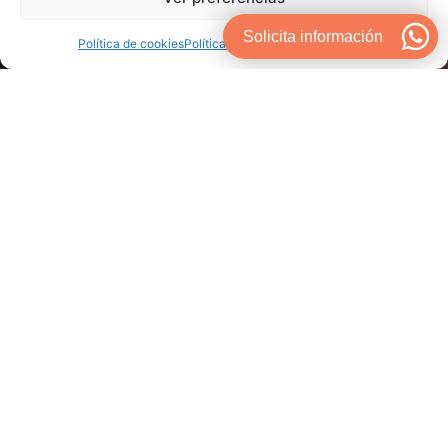
Solicita información
Política de cookies
Política de Privacidad
Aviso Legal
Teléfono #1
Teléfono #2
+34 916 564 817
+34 682 938 830
NOMBRE
EMPRESA
EMAIL