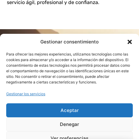
servicio ágil, profesional y de confianza.
Gestionar consentimiento
A su disposición
Para ofrecer las mejores experiencias, utilizamos tecnologías como las
cookies para almacenar y/o acceder a la información del dispositivo. El
consentimiento de estas tecnologías nos permitirá procesar datos como
Nuestro servicio le permite obtener de forma rápida, fiable y
el comportamiento de navegación o las identificaciones únicas en este
eficiente un diagnóstico a distancia de un vehículo. Nosotros
sitio. No consentir o retirar el consentimiento, puede afectar
nos encargamos del resto.
negativamente a ciertas características y funciones.
Gestionar los servicios
Aceptar
Dónde Estamos
Paseo de la Democracia 14
Denegar
Local 4
28850 Torrejón de Ardoz
Ver preferencias