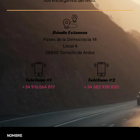
nos encargamos del resto.
Dónde Estamos
Paseo de la Democracia 14
Local 4
28850 Torrejón de Ardoz
Teléfono #1
Teléfono #2
+34 916 564 817
+34 682 938 830
NOMBRE