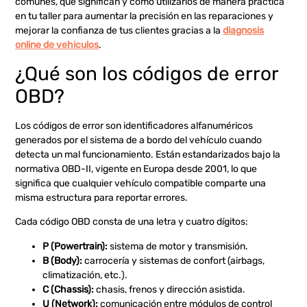
comunes, qué significan y cómo utilizarlos de manera práctica
en tu taller para aumentar la precisión en las reparaciones y
mejorar la confianza de tus clientes gracias a la
diagnosis
online de vehiculos
.
¿Qué son los códigos de error
OBD?
Los códigos de error son identificadores alfanuméricos
generados por el sistema de a bordo del vehículo cuando
detecta un mal funcionamiento. Están estandarizados bajo la
normativa OBD-II, vigente en Europa desde 2001, lo que
significa que cualquier vehículo compatible comparte una
misma estructura para reportar errores.
Cada código OBD consta de una letra y cuatro dígitos:
P (Powertrain):
sistema de motor y transmisión.
B (Body):
carrocería y sistemas de confort (airbags,
climatización, etc.).
C (Chassis):
chasis, frenos y dirección asistida.
U (Network):
comunicación entre módulos de control