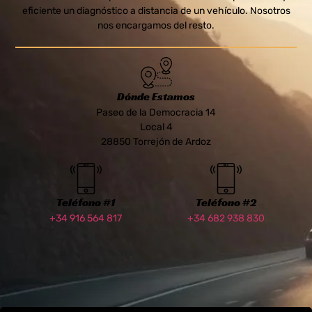
eficiente un diagnóstico a distancia de un vehículo. Nosotros
nos encargamos del resto.
Dónde Estamos
Paseo de la Democracia 14
Local 4
28850 Torrejón de Ardoz
Teléfono #1
Teléfono #2
+34 916 564 817
+34 682 938 830