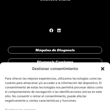
Máquina de Diagnosis
Diagnosis Camiones
Gestionar consentimiento
Diagnosis Vehículo Industrial
Para ofrecer las mejores experiencias, utilizamos tecnologías como las
cookies para almacenar y/o acceder a la información del dispositivo. El
DRV Connect
consentimiento de estas tecnologías nos permitirá procesar datos como
el comportamiento de navegación o las identificaciones únicas en este
sitio. No consentir o retirar el consentimiento, puede afectar
Clientes
negativamente a ciertas características y funciones.
Partners
Gestionar los servicios