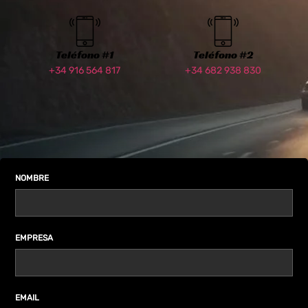
Teléfono #1
Teléfono #2
+34 916 564 817
+34 682 938 830
NOMBRE
EMPRESA
EMAIL